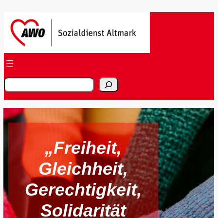
Zum
Inhalt
springen
S
u
c
h
e
„Freiheit,
n
Gleichheit,
Gerechtigkeit,
Solidarität