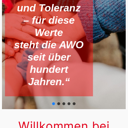
und Toleranz
– für diese
Werte
steht die AWO
seit über
hundert
Jahren.“
Willkommen bei