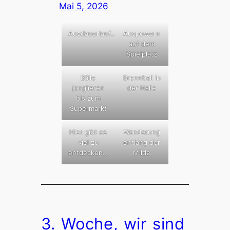
Mai 5, 2026
Ausdauerlauf…
Auspowern
auf dem
Spielplatz
Bälle
Brennball in
jonglieren
der Halle
bis zum
Supermarkt
Hier gibt es
Wanderung
viel zu
entlang der
entdecken…
Milde
3. Woche, wir sind