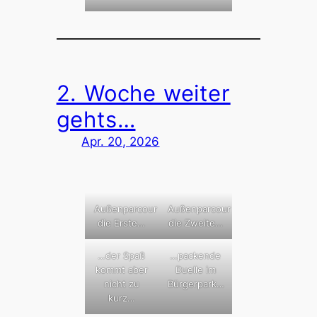
2. Woche weiter
gehts…
Apr. 20, 2026
Außenparcour
Außenparcour
die Erste…
die Zweite…
…der Spaß
…packende
kommt aber
Duelle im
nicht zu
Bürgerpark…
kurz…