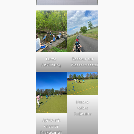
kurze
Radtour zur
Abkühlung
Wassertretstelle
Unsere
tollen
Fußballer
Spiele mit
unserer
Praktikantin