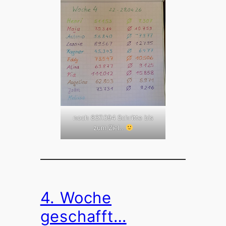
noch 837.094 Schritte bis
zum Ziel..
4. Woche
geschafft…