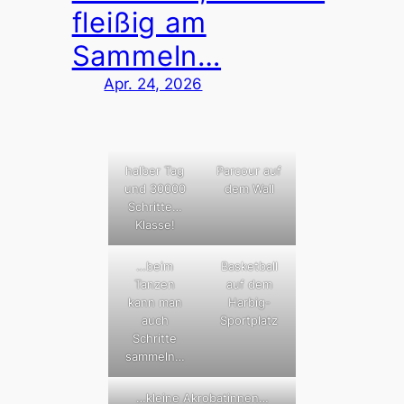
fleißig am
Sammeln…
Apr. 24, 2026
halber Tag
Parcour auf
und 30000
dem Wall
Schritte…
Klasse!
…beim
Basketball
Tanzen
auf dem
kann man
Harbig-
auch
Sportplatz
Schritte
sammeln…
…kleine Akrobatinnen…