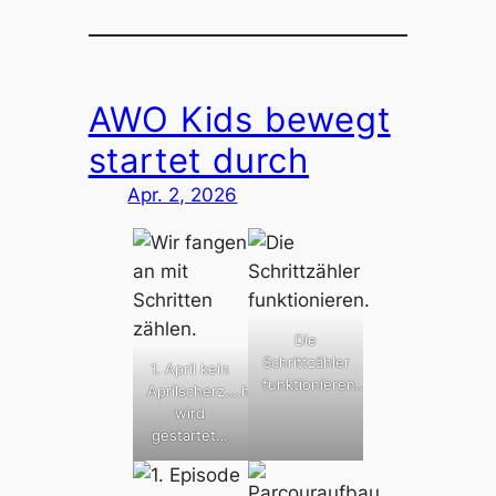
AWO Kids bewegt
startet durch
Apr. 2, 2026
Die
Schrittzähler
1. April kein
funktionieren…
Aprilscherz….heute
wird
gestartet…