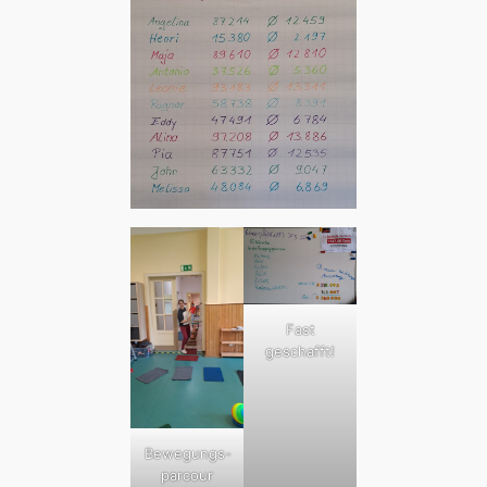
Fast
geschafft!
Bewegungs-
parcour