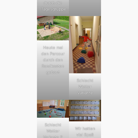
durch die
Tagesgruppe…
Heute mal
den Parcour
durch den
Sandkasten
gebaut
Schlecht
Wetter
Variante
Schlecht
Wir hatten
Wetter
viel Spaß
Variante 2